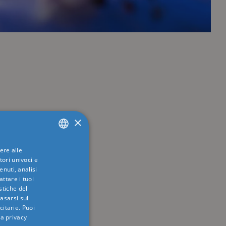
×
ere alle
ITALIAN
tori univoci e
ENGLISH
nuti, analisi
ttare i tuoi
GERMAN
istiche del
basarsi sul
FRENCH
citarie
. Puoi
la privacy
RUSSIAN