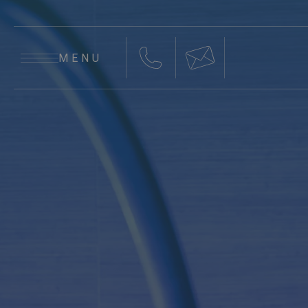
MENU
ATLANTIC HOTEL E SPA
ATLANTIC HOTEL E SPA
+39 0541 692448
info@atlantic.style
ATLANTIC SPA
ATLANTIC SPA
+39 0541 1780815
info@atlantic-spa.it
RISTORANTE GREEN
RISTORANTE GREEN
+39 0541 1480013
info@greenriccione.it
NAUTICO HOTEL
NAUTICO HOTEL
+39 0541 601237
info@nauticohotel.it
MONASTERO SANT'ALBERICO
MONASTERO SANT'ALBERICO