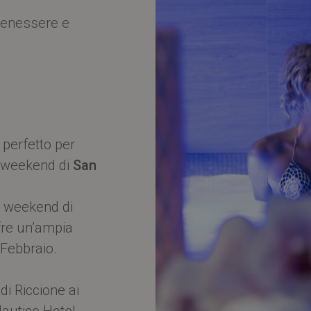
 Benessere e
 perfetto per
l weekend di
San
un weekend di
offre un’ampia
 Febbraio.
di Riccione ai
autico Hotel,