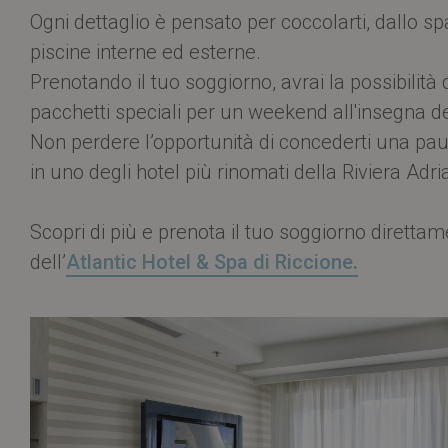
CookieScriptConsent
Co
Ogni dettaglio è pensato per coccolarti, dallo spa
.a
piscine interne ed esterne.
li_gc
Li
Prenotando il tuo soggiorno, avrai la possibilità 
Co
.l
pacchetti speciali per un weekend all'insegna d
_GRECAPTCHA
Go
ww
Non perdere l’opportunità di concederti una pa
__cf_bm
Cl
in uno degli hotel più rinomati della Riviera Adria
.h
Google Privacy Poli
__cf_bm
Cl
Scopri di più e prenota il tuo soggiorno direttam
.h
dell’
Atlantic Hotel & Spa di Riccione
.
__cf_bm
Cl
.h
__cf_bm
Cl
.h
__cf_bm
Cl
.u