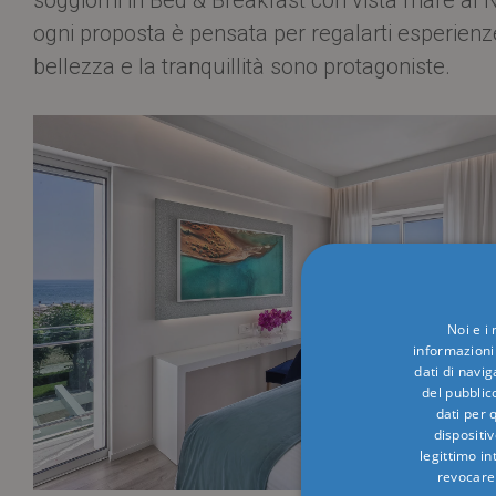
ogni proposta è pensata per regalarti esperienz
bellezza e la tranquillità sono protagoniste.
Noi e i
informazioni 
dati di navi
del pubblic
dati per q
dispositiv
legittimo in
revocare