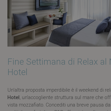
XSRF-TOKEN
ww
__cf_bm
Cl
.h
__cf_bm
Cl
.h
__cf_bm
Cl
.h
__cf_bm
Cl
.l
Fine Settimana di Relax al
datadome
D
Hotel
.t
__cf_bm
Cl
.h
Un’altra proposta imperdibile è il weekend di re
Hotel
, un'accogliente struttura sul mare che o
Nome
vista mozzafiato. Concediti una breve pausa dal
Provider /
Provider /
Provi
Nome
Nome
Nome
ent_r