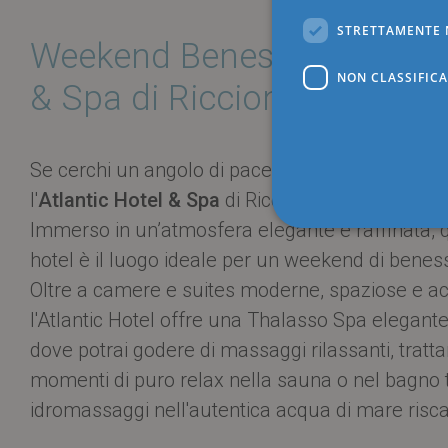
STRETTAMENTE 
Weekend Benessere all'Atla
NON CLASSIFICA
& Spa di Riccione
Se cerchi un angolo di pace dove rilassarti co
l'
Atlantic Hotel & Spa
di Riccione è la meta perf
Immerso in un’atmosfera elegante e raffinata, 
hotel è il luogo ideale per un weekend di benes
Stre
Oltre a camere e suites moderne, spaziose e acc
I cookie strettamente necessa
l'Atlantic Hotel offre una Thalasso Spa elegante 
web non può essere utilizza
dove potrai godere di massaggi rilassanti, tratt
Pr
Nome
D
momenti di puro relax nella sauna o nel bagno 
__cf_bm
Cl
idromassaggi nell'autentica acqua di mare risca
.h