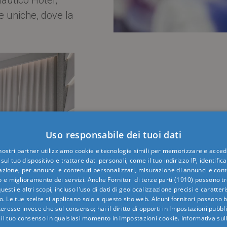
e uniche, dove la
Uso responsabile dei tuoi dati
 nostri partner utilizziamo cookie e tecnologie simili per memorizzare e acced
sul tuo dispositivo e trattare dati personali, come il tuo indirizzo IP, identifica
gazione, per annunci e contenuti personalizzati, misurazione di annunci e conte
o e miglioramento dei servizi. Anche
Fornitori di terze parti (1910)
possono tra
uesti e altri scopi, incluso l’uso di dati di geolocalizzazione precisi e caratter
o. Le tue scelte si applicano solo a questo sito web. Alcuni fornitori possono 
teresse invece che sul consenso; hai il diritto di opporti in
Impostazioni pubbli
 il tuo consenso in qualsiasi momento in
Impostazioni cookie
.
Informativa sul