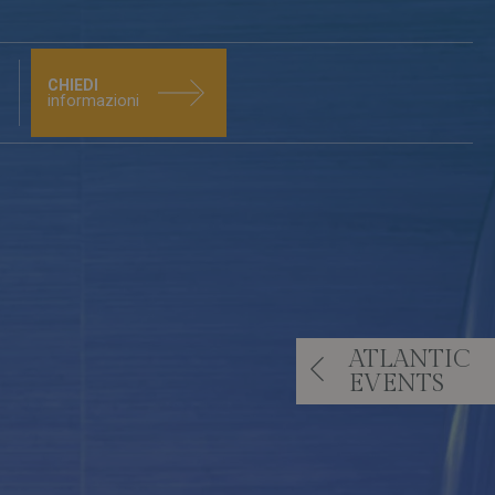
CHIEDI
informazioni
TEL E SPA
663306
ATLANTIC
EVENTS