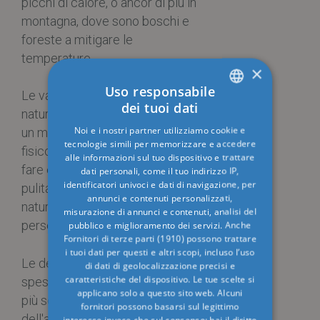
picchi di calore, o ancor di più in
montagna, dove sono boschi e
foreste a mitigare le
temperature.
×
Uso responsabile
Le vacanze in ambienti freschi e
dei tuoi dati
naturali sono spesso associate a
ITALIAN
Noi e i nostri partner utilizziamo cookie e
un miglioramento del benessere
ENGLISH
tecnologie simili per memorizzare e accedere
fisico e mentale. La possibilità di
alle informazioni sul tuo dispositivo e trattare
GERMAN
fare escursioni, respirare aria
dati personali, come il tuo indirizzo IP,
identificatori univoci e dati di navigazione, per
FRENCH
pulita e rilassarsi in ambienti
annunci e contenuti personalizzati,
naturali attrae sempre più
RUSSIAN
misurazione di annunci e contenuti, analisi del
persone.
pubblico e miglioramento dei servizi. Anche
Fornitori di terze parti (1910)
possono trattare
i tuoi dati per questi e altri scopi, incluso l’uso
Le destinazioni montane o rurali
di dati di geolocalizzazione precisi e
caratteristiche del dispositivo. Le tue scelte si
spesso promuovono un turismo
applicano solo a questo sito web. Alcuni
più sostenibile e rispettoso
fornitori possono basarsi sul legittimo
dell'ambiente, che è un fattore
interesse invece che sul consenso; hai il diritto