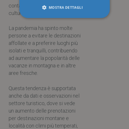
contatto più diretto con la
MOSTRA DETTAGLI
cultura locale e la natura.
La pandemia ha spinto molte
Strettamente necessari
Performance
persone a evitare le destinazioni
Targeting
Funzionalità
affollate e a preferire luoghi più
Non classificati
isolati e tranquilli, contribuendo
I cookie strettamente necessari consentono le
ad aumentare la popolarità delle
funzionalità principali del sito web come
vacanze in montagna e in altre
l'accesso dell'utente e la gestione dell'account. Il
sito web non può essere utilizzato correttamente
aree fresche.
senza i cookie strettamente necessari.
Provider /
Nome
Scadenza
Descriz
Questa tendenza è supportata
Dominio
anche da dati e osservazioni nel
__cf_bm
29 minuti
Questo
Cloudflare Inc.
53
viene ut
.hs-sites-eu1.com
settore turistico, dove si vede
secondi
per dis
tra uma
un aumento delle prenotazioni
bot. Ci
vantag
per destinazioni montane e
per il s
al fine 
località con climi più temperati,
effettu