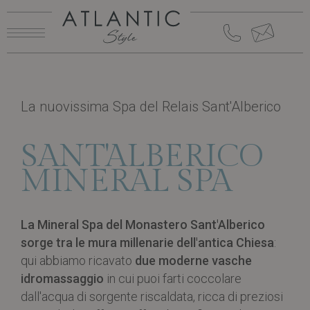
ATLANTIC
ATLANTIC
HOTEL E SPA
HOTEL E SPA
La nuovissima Spa del Relais Sant'Alberico
ATLANTIC SPA
ATLANTIC SPA
SANT'ALBERICO
RISTORANTE
RISTORANTE
MINERAL SPA
GREEN
GREEN
NAUTICO
NAUTICO
HOTEL
HOTEL
La Mineral Spa del Monastero Sant'Alberico
sorge tra le mura millenarie dell'antica Chiesa
:
MONASTERO
MONASTERO
qui abbiamo ricavato
due moderne vasche
SANT'ALBERICO
SANT'ALBERICO
idromassaggio
in cui puoi farti coccolare
dall'acqua di sorgente riscaldata, ricca di preziosi